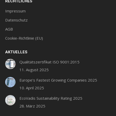
RECHTLICHES
wird
wird
wird
in
in
in
Impressum
einem
einem
einem
Datenschutz
neuen
neuen
neuen
AGB
Fenster
Fenster
Fenster
geöffnet
geöffnet
geöffnet
Cookie-Richtlinie (EU)
AKTUELLES
Qualitätszertifikat ISO 9001:2015
11. August 2025
Europe’s Fastest Growing Companies 2025
10. April 2025
EcoVadis Sustainability Rating 2025
28. März 2025