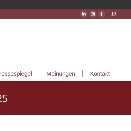
ressespiegel
Meinungen
Kontakt
Suchen:
LinkedIn
Instagram
Facebook
Seite
Seite
Seite
wird
wird
wird
in
in
in
einem
einem
einem
neuen
neuen
neuen
Fenster
Fenster
Fenster
geöffnet
geöffnet
geöffnet
ressespiegel
Meinungen
Kontakt
25