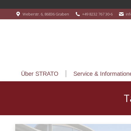
Über STRATO
Service & Information
Weberstr. 6, 86836 Graben
+49 8232 767 30-6
in
Über STRATO
Service & Information
T