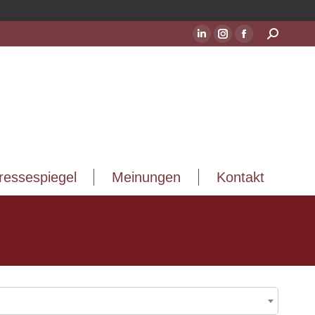
ressespiegel
Meinungen
Kontakt
Suchen:
LinkedIn
Instagram
Facebook
Seite
Seite
Seite
wird
wird
wird
in
in
in
einem
einem
einem
neuen
neuen
neuen
Fenster
Fenster
Fenster
geöffnet
geöffnet
geöffnet
ressespiegel
Meinungen
Kontakt