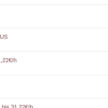
BUS
1,22€/h
bis 31,22€/h