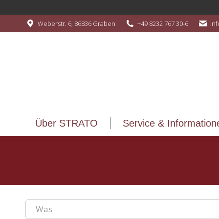
Über STRATO
Service & Information
Weberstr. 6, 86836 Graben
+49 8232 767 30-6
in
Über STRATO
Service & Information
Was