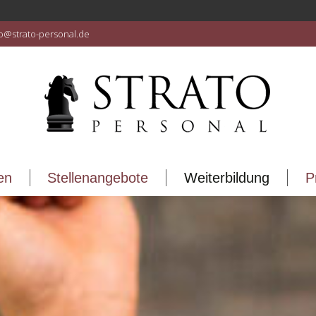
en
Stellenangebote
Weiterbildung
P
fo@strato-personal.de
en
Stellenangebote
Weiterbildung
P