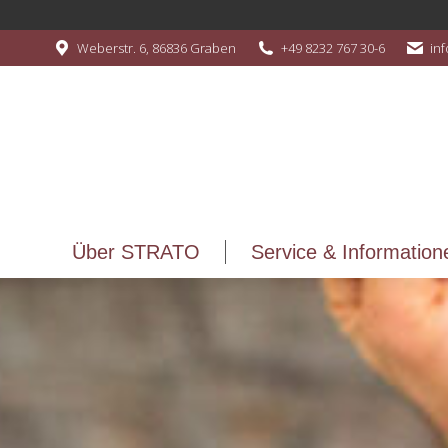
Über STRATO
Service & Information
Weberstr. 6, 86836 Graben
+49 8232 767 30-6
in
Über STRATO
Service & Information