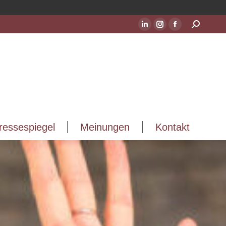
ressespiegel
Meinungen
Kontakt
Suchen:
LinkedIn
Instagram
Facebook
Seite
Seite
Seite
wird
wird
wird
in
in
in
einem
einem
einem
neuen
neuen
neuen
Fenster
Fenster
Fenster
geöffnet
geöffnet
geöffnet
ressespiegel
Meinungen
Kontakt