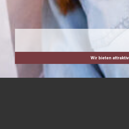
Wir bieten attrakt
Starte mit uns durch und qualifiziere Dich zum
St
Ausrüstungsmechaniker
(m/w/d). Dich erwartet:
Eine zertifizierte Schulung mit allen Schulung