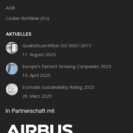
neuen
neuen
neuen
AGB
Fenster
Fenster
Fenster
geöffnet
geöffnet
geöffnet
Cookie-Richtlinie (EU)
AKTUELLES
Qualitätszertifikat ISO 9001:2015
11. August 2025
Europe’s Fastest Growing Companies 2025
10. April 2025
EcoVadis Sustainability Rating 2025
28. März 2025