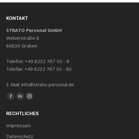
KONTAKT
STRATO Personal GmbH
Weberstraße 6
86836 Graben
Telefon: +49 8232 767 30 - 6
Telefax: +49 8232 767 30 - 80
E-Mail: info@strato-personal.de
Finde uns auf:
Facebook
LinkedIn
Instagram
Seite
Seite
Seite
RECHTLICHES
wird
wird
wird
in
in
in
Impressum
einem
einem
einem
Datenschutz