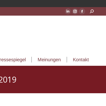
ressespiegel
Meinungen
Kontakt
Suchen:
LinkedIn
Instagram
Facebook
Seite
Seite
Seite
wird
wird
wird
in
in
in
einem
einem
einem
neuen
neuen
neuen
Fenster
Fenster
Fenster
geöffnet
geöffnet
geöffnet
ressespiegel
Meinungen
Kontakt
2019