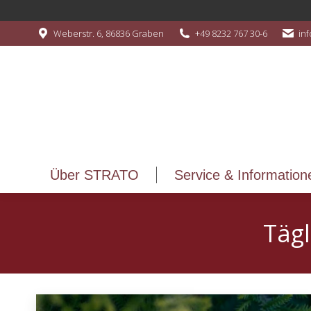
Über STRATO
Service & Information
Weberstr. 6, 86836 Graben
+49 8232 767 30-6
in
Über STRATO
Service & Information
Tägl