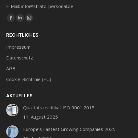
E-Mail: info@strato-personal.de
Finde uns auf:
Facebook
LinkedIn
Instagram
Seite
Seite
Seite
RECHTLICHES
wird
wird
wird
in
in
in
Impressum
einem
einem
einem
Datenschutz
neuen
neuen
neuen
AGB
Fenster
Fenster
Fenster
geöffnet
geöffnet
geöffnet
Cookie-Richtlinie (EU)
AKTUELLES
Qualitätszertifikat ISO 9001:2015
11. August 2025
Europe’s Fastest Growing Companies 2025