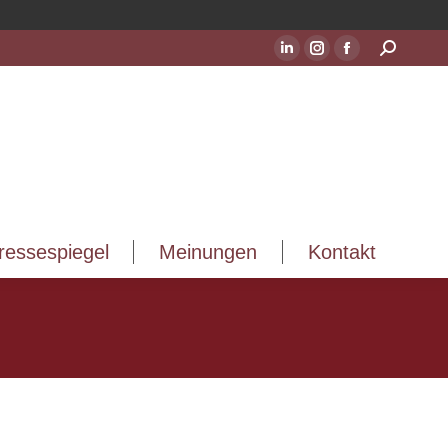
ressespiegel
Meinungen
Kontakt
Suchen:
LinkedIn
Instagram
Facebook
Seite
Seite
Seite
wird
wird
wird
in
in
in
einem
einem
einem
neuen
neuen
neuen
Fenster
Fenster
Fenster
geöffnet
geöffnet
geöffnet
ressespiegel
Meinungen
Kontakt