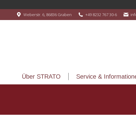
Über STRATO
Service & Information
Weberstr. 6, 86836 Graben
+49 8232 767 30-6
in
Über STRATO
Service & Information