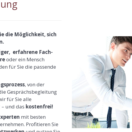
lung
 die Möglichkeit, sich
n.
ger, erfahrene Fach-
re
oder ein Mensch
nden für Sie die passende
gsprozess
, von der
die Gesprächsbegleitung
r für Sie alle
g – und das
kostenfrei!
Experten
mit besten
rnehmen. Profitieren Sie
etzwerken
und nutzen Sie