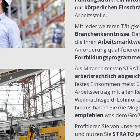
mit
körperlichen Einsch
Arbeitsstelle.
Mit jeder weiteren Tätigke
Branchenkenntnisse
. Da
die Ihren
Arbeitsmarktw
Anforderung qualifizieren 
Fortbildungsprogramm
Als Mitarbeiter von STRAT
arbeitsrechtlich abgesic
festes Einkommen meist üb
Arbeitsvertrag mit allen 
Weihnachtsgeld, Lohnfortz
hinaus haben Sie die Mögli
empfehlen
was dem Großt
Profitieren Sie von unsere
und nutzen Sie
STRATO p