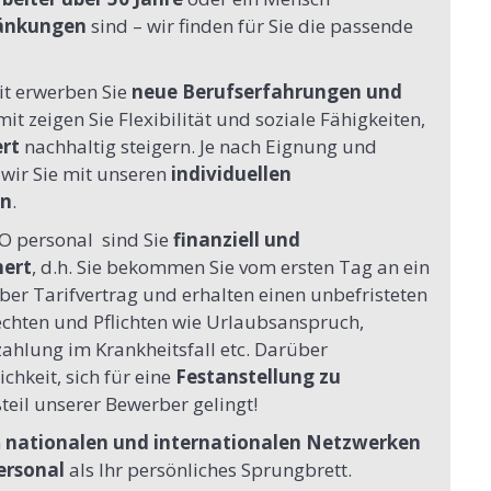
ränkungen
sind – wir finden für Sie die passende
it erwerben Sie
neue Berufserfahrungen und
mit zeigen Sie Flexibilität und soziale Fähigkeiten,
ert
nachhaltig steigern. Je nach Eignung und
wir Sie mit unseren
individuellen
en
.
O personal sind Sie
finanziell und
hert
, d.h. Sie bekommen Sie vom ersten Tag an ein
er Tarifvertrag und erhalten einen unbefristeten
Rechten und Pflichten wie Urlaubsanspruch,
ahlung im Krankheitsfall etc. Darüber
chkeit, sich für eine
Festanstellung zu
eil unserer Bewerber gelingt!
n
nationalen und internationalen Netzwerken
ersonal
als Ihr persönliches Sprungbrett.