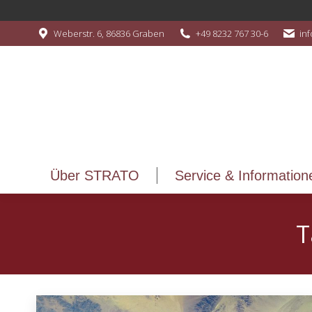
Über STRATO
Service & Information
Weberstr. 6, 86836 Graben
+49 8232 767 30-6
in
Über STRATO
Service & Information
T