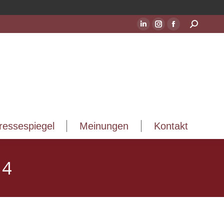
ressespiegel
Meinungen
Kontakt
Suchen:
LinkedIn
Instagram
Facebook
Seite
Seite
Seite
wird
wird
wird
in
in
in
einem
einem
einem
neuen
neuen
neuen
Fenster
Fenster
Fenster
geöffnet
geöffnet
geöffnet
ressespiegel
Meinungen
Kontakt
14