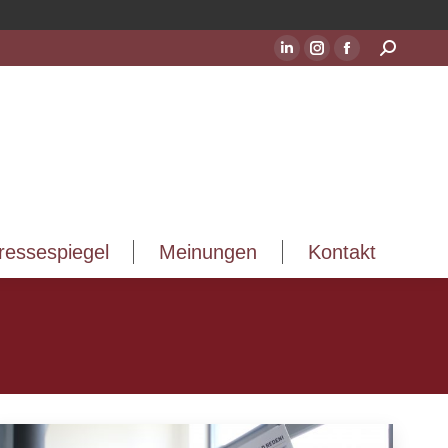
ressespiegel
Meinungen
Kontakt
Suchen:
LinkedIn
Instagram
Facebook
Seite
Seite
Seite
wird
wird
wird
in
in
in
einem
einem
einem
neuen
neuen
neuen
Fenster
Fenster
Fenster
geöffnet
geöffnet
geöffnet
ressespiegel
Meinungen
Kontakt