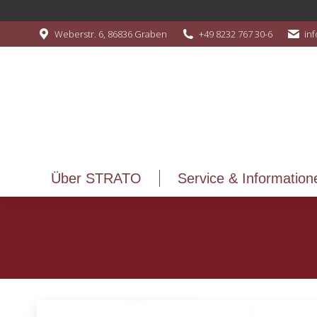
Über STRATO
Service & Information
Weberstr. 6, 86836 Graben
+49 8232 767 30-6
in
Über STRATO
Service & Information