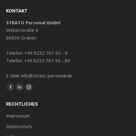
KONTAKT
STRATO Personal GmbH
Weberstraße 6
86836 Graben
Telefon: +49 8232 767 30 - 6
Telefax: +49 8232 767 30 - 80
E-Mail: info@strato-personal.de
Finde uns auf:
Facebook
LinkedIn
Instagram
Seite
Seite
Seite
RECHTLICHES
wird
wird
wird
in
in
in
Impressum
einem
einem
einem
Datenschutz
neuen
neuen
neuen