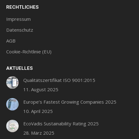
Seite
Seite
Seite
RECHTLICHES
wird
wird
wird
in
in
in
Impressum
einem
einem
einem
Datenschutz
neuen
neuen
neuen
AGB
Fenster
Fenster
Fenster
geöffnet
geöffnet
geöffnet
Cookie-Richtlinie (EU)
AKTUELLES
Qualitätszertifikat ISO 9001:2015
11. August 2025
Europe’s Fastest Growing Companies 2025
10. April 2025
EcoVadis Sustainability Rating 2025
28. März 2025