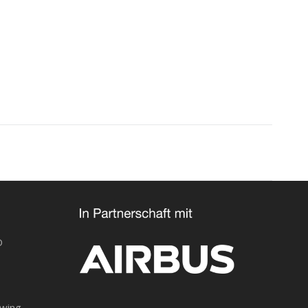
O
owing