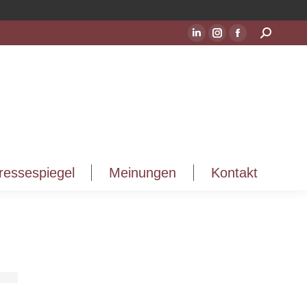
ressespiegel
Meinungen
Kontakt
Suchen:
LinkedIn
Instagram
Facebook
Seite
Seite
Seite
wird
wird
wird
in
in
in
einem
einem
einem
neuen
neuen
neuen
Fenster
Fenster
Fenster
geöffnet
geöffnet
geöffnet
ressespiegel
Meinungen
Kontakt