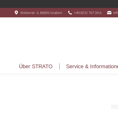
Über STRATO
Service & Information
Weberstr. 6, 86836 Graben
+49 8232 767 30-6
in
Über STRATO
Service & Information