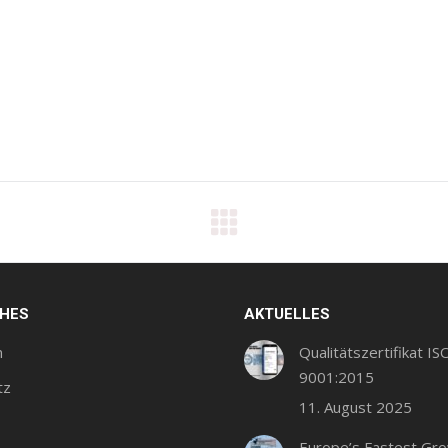
CHES
AKTUELLES
m
Qualitätszertifikat IS
9001:2015
tz
11. August 2025
Europe’s Fastest Gr