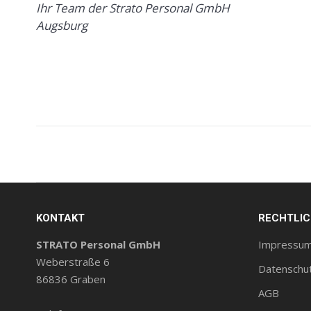
Ihr Team der Strato Personal GmbH
Augsburg
Beitragsnavigation
KONTAKT
RECHTLI
STRATO Personal GmbH
Impressu
Weberstraße 6
Datenschu
86836 Graben
AGB