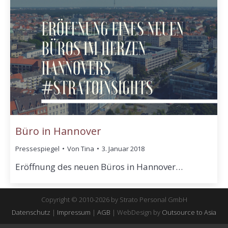
Büro in Hannover
Pressespiegel
Von
Tina
3. Januar 2018
Eröffnung des neuen Büros in Hannover…
Copyright © 2010-2026 by Strato Personal GmbH
Datenschutz
|
Impressum
|
AGB
| WebDesign by
Outsource to Asia