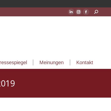
ressespiegel
Meinungen
Kontakt
Suchen:
LinkedIn
Instagram
Facebook
Seite
Seite
Seite
wird
wird
wird
in
in
in
einem
einem
einem
neuen
neuen
neuen
Fenster
Fenster
Fenster
geöffnet
geöffnet
geöffnet
ressespiegel
Meinungen
Kontakt
2019