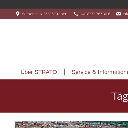
Über STRATO
Service & Information
Weberstr. 6, 86836 Graben
+49 8232 767 30-6
in
Über STRATO
Service & Information
Täg