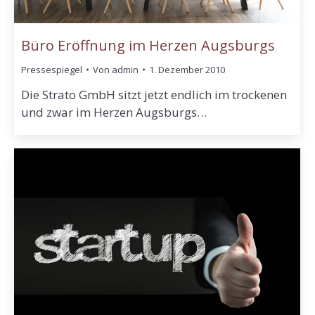
Büro Eröffnung im Herzen Augsburgs
Pressespiegel
Von
admin
1. Dezember 2010
Die Strato GmbH sitzt jetzt endlich im trockenen
und zwar im Herzen Augsburgs…