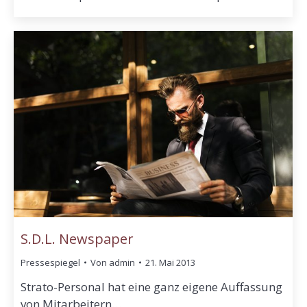
S.D.L. Newspaper
Pressespiegel
Von
admin
21. Mai 2013
Strato-Personal hat eine ganz eigene Auffassung
von Mitarbeitern…