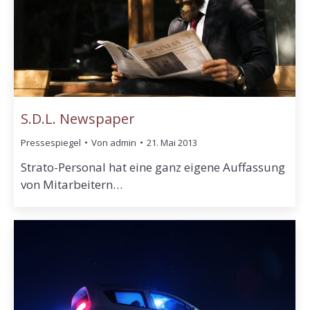
S.D.L. Newspaper
Pressespiegel
Von
admin
21. Mai 2013
Strato-Personal hat eine ganz eigene Auffassung
von Mitarbeitern…