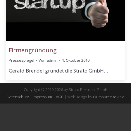
Firmengründung
Pressespiegel
Von
admin
1. Oktober 2010
Gerald Brendel gründet die Strato GmbH…
Copyright © 2010-2026 by Strato Personal GmbH
Datenschutz
|
Impressum
|
AGB
| WebDesign by
Outsource to Asia