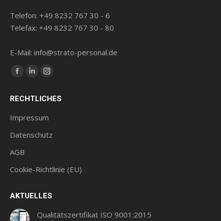
Telefon: +49 8232 767 30 - 6
Telefax: +49 8232 767 30 - 80
E-Mail: info@strato-personal.de
Finde uns auf:
Facebook
LinkedIn
Instagram
Seite
Seite
Seite
RECHTLICHES
wird
wird
wird
in
in
in
Impressum
einem
einem
einem
Datenschutz
neuen
neuen
neuen
AGB
Fenster
Fenster
Fenster
geöffnet
geöffnet
geöffnet
Cookie-Richtlinie (EU)
AKTUELLES
Qualitätszertifikat ISO 9001:2015