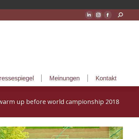
ressespiegel
Meinungen
Kontakt
Suchen:
LinkedIn
Instagram
Facebook
Seite
Seite
Seite
wird
wird
wird
in
in
in
einem
einem
einem
neuen
neuen
neuen
Fenster
Fenster
Fenster
geöffnet
geöffnet
geöffnet
ressespiegel
Meinungen
Kontakt
 warm up before world campionship 2018