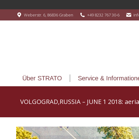
Über STRATO
Service & Information
Weberstr. 6, 86836 Graben
+49 8232 767 30-6
in
Über STRATO
Service & Information
VOLGOGRAD,RUSSIA – JUNE 1 2018: aeria