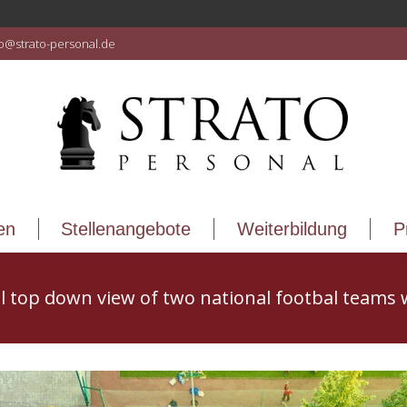
en
Stellenangebote
Weiterbildung
P
fo@strato-personal.de
en
Stellenangebote
Weiterbildung
P
l top down view of two national footbal teams