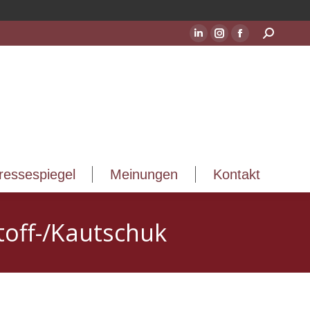
ressespiegel
Meinungen
Kontakt
Suchen:
LinkedIn
Instagram
Facebook
Seite
Seite
Seite
wird
wird
wird
in
in
in
einem
einem
einem
neuen
neuen
neuen
Fenster
Fenster
Fenster
geöffnet
geöffnet
geöffnet
ressespiegel
Meinungen
Kontakt
toff-/Kautschuk