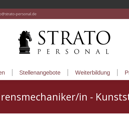
en
Stellenangebote
Weiterbildung
P
fo@strato-personal.de
en
Stellenangebote
Weiterbildung
P
rensmechaniker/in - Kunsts