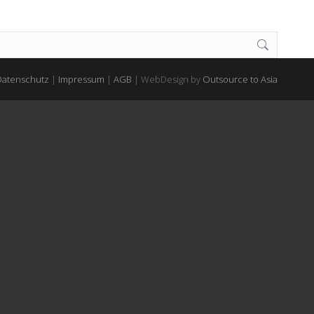
Datenschutz
|
Impressum
|
AGB
| WebDesign by
Outsource to Asia