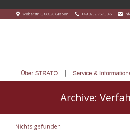
Über STRATO
Service & Information
Weberstr. 6, 86836 Graben
+49 8232 767 30-6
in
Über STRATO
Service & Information
Archive:
Verfah
Nichts gefunden