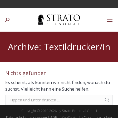
Suchen:
Archive:
Textildrucker/in
Nichts gefunden
Es scheint, als könnten wir nicht finden, wonach du
suchst. Vielleicht kann eine Suche helfen.
Suchen:
Copyright © 2010-2026 by Strato Personal GmbH
Datenschutz
|
Impressum
|
AGB
| WebDesign by
Outsource to Asia