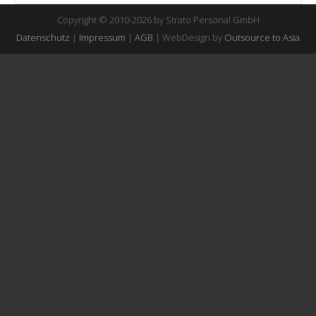
Copyright © 2010-2026 by Strato Personal GmbH
Datenschutz
|
Impressum
|
AGB
| WebDesign by
Outsource to Asia