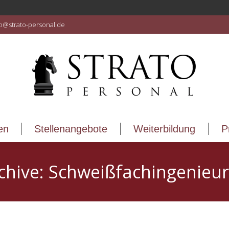
en
Stellenangebote
Weiterbildung
P
fo@strato-personal.de
en
Stellenangebote
Weiterbildung
P
chive:
Schweißfachingenieur