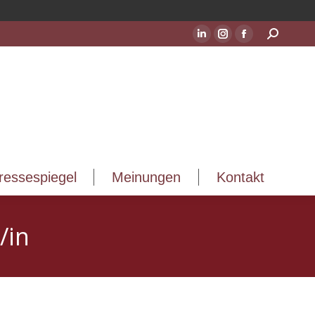
ressespiegel
Meinungen
Kontakt
Suchen:
LinkedIn
Instagram
Facebook
Seite
Seite
Seite
wird
wird
wird
in
in
in
einem
einem
einem
neuen
neuen
neuen
Fenster
Fenster
Fenster
geöffnet
geöffnet
geöffnet
ressespiegel
Meinungen
Kontakt
/in