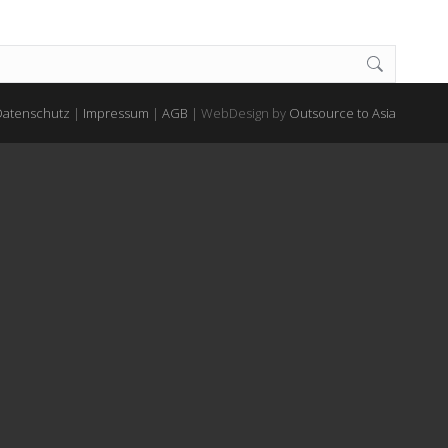
Datenschutz
|
Impressum
|
AGB
| WebDesign by
Outsource to Asia