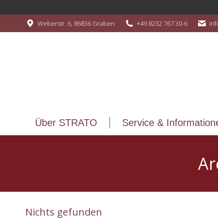
Über STRATO
Service & Information
Weberstr. 6, 86836 Graben
+49 8232 767 30-6
in
Über STRATO
Service & Information
Ar
Nichts gefunden