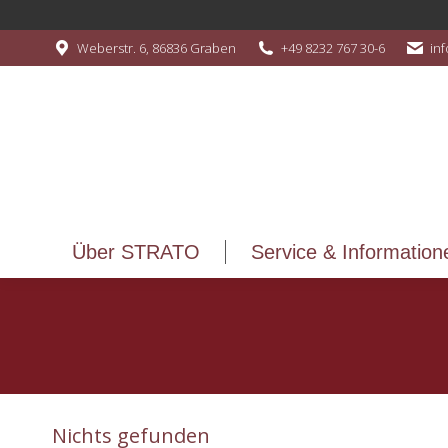
Über STRATO
Service & Information
Weberstr. 6, 86836 Graben
+49 8232 767 30-6
in
Über STRATO
Service & Information
Nichts gefunden