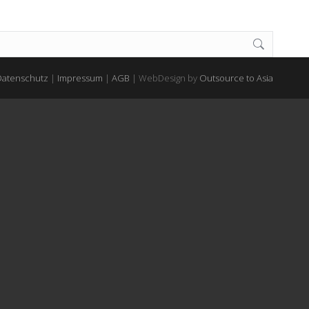
Datenschutz
|
Impressum
|
AGB
| WebDesign by
Outsource to Asia