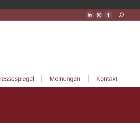
ressespiegel
Meinungen
Kontakt
Suchen:
LinkedIn
Instagram
Facebook
Seite
Seite
Seite
wird
wird
wird
in
in
in
einem
einem
einem
neuen
neuen
neuen
Fenster
Fenster
Fenster
geöffnet
geöffnet
geöffnet
ressespiegel
Meinungen
Kontakt