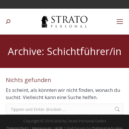
Suchen:
Archive:
Schichtführer/in
Nichts gefunden
Es scheint, als könnten wir nicht finden, wonach du
suchst. Vielleicht kann eine Suche helfen.
Suchen:
Copyright © 2010-2026 by Strato Personal GmbH
Datenschutz
|
Impressum
|
AGB
| WebDesign by
Outsource to Asia