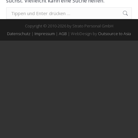
suchst. Vielleicht kann eine Suche helfen.
Suchen:
Copyright © 2010-2026 by Strato Personal GmbH
Datenschutz
|
Impressum
|
AGB
| WebDesign by
Outsource to Asia