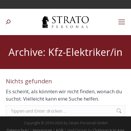
Suchen:
Archive:
Kfz-Elektriker/in
Nichts gefunden
Es scheint, als könnten wir nicht finden, wonach du
suchst. Vielleicht kann eine Suche helfen.
Suchen:
Copyright © 2010-2026 by Strato Personal GmbH
Datenschutz
|
Impressum
|
AGB
| WebDesign by
Outsource to Asia