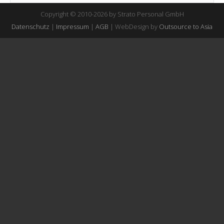
Copyright © 2010-2026 by Strato Personal GmbH
Datenschutz
|
Impressum
|
AGB
| WebDesign by
Outsource to Asia