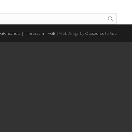
Datenschutz
|
Impressum
|
AGB
| WebDesign by
Outsource to Asia