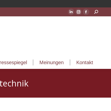
ressespiegel
Meinungen
Kontakt
Suchen:
LinkedIn
Instagram
Facebook
Seite
Seite
Seite
wird
wird
wird
in
in
in
einem
einem
einem
neuen
neuen
neuen
Fenster
Fenster
Fenster
geöffnet
geöffnet
geöffnet
ressespiegel
Meinungen
Kontakt
technik