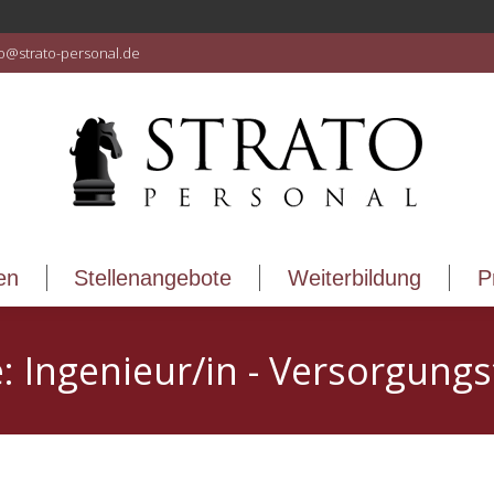
en
Stellenangebote
Weiterbildung
P
fo@strato-personal.de
en
Stellenangebote
Weiterbildung
P
e:
Ingenieur/in - Versorgungs