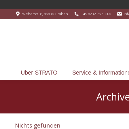
Über STRATO
Service & Information
Weberstr. 6, 86836 Graben
+49 8232 767 30-6
in
Über STRATO
Service & Information
Archiv
Nichts gefunden