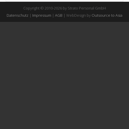
Copyright © 2010-2026 by Strato Personal GmbH
Datenschutz
|
Impressum
|
AGB
| WebDesign by
Outsource to Asia