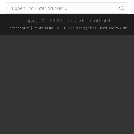
Suchen:
Copyright © 2010-2026 by Strato Personal GmbH
Datenschutz
|
Impressum
|
AGB
| WebDesign by
Outsource to Asia