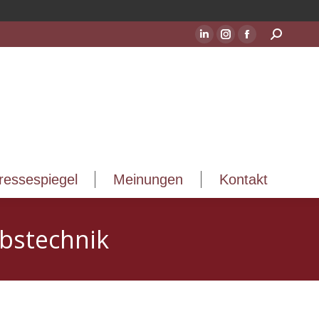
ressespiegel
Meinungen
Kontakt
Suchen:
LinkedIn
Instagram
Facebook
Seite
Seite
Seite
wird
wird
wird
in
in
in
einem
einem
einem
neuen
neuen
neuen
Fenster
Fenster
Fenster
geöffnet
geöffnet
geöffnet
ressespiegel
Meinungen
Kontakt
ebstechnik