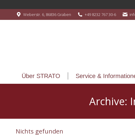
Über STRATO
Service & Information
Weberstr. 6, 86836 Graben
+49 8232 767 30-6
in
Über STRATO
Service & Information
Archive:
I
Nichts gefunden