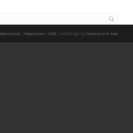
Datenschutz
|
Impressum
|
AGB
| WebDesign by
Outsource to Asia