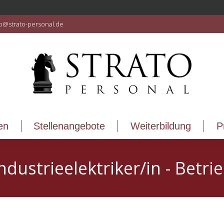
en
Stellenangebote
Weiterbildung
P
fo@strato-personal.de
en
Stellenangebote
Weiterbildung
P
ndustrieelektriker/in - Betri