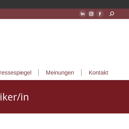
ressespiegel
Meinungen
Kontakt
Suchen:
LinkedIn
Instagram
Facebook
Seite
Seite
Seite
wird
wird
wird
in
in
in
einem
einem
einem
neuen
neuen
neuen
Fenster
Fenster
Fenster
geöffnet
geöffnet
geöffnet
ressespiegel
Meinungen
Kontakt
ker/in