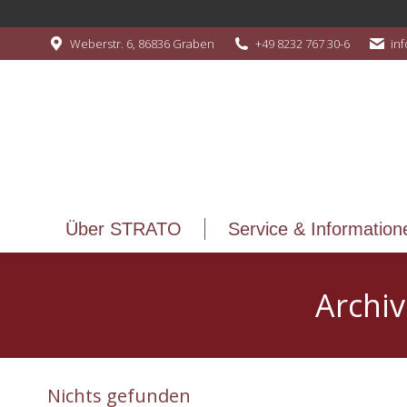
Über STRATO
Service & Information
Weberstr. 6, 86836 Graben
+49 8232 767 30-6
in
Über STRATO
Service & Information
Archi
Nichts gefunden