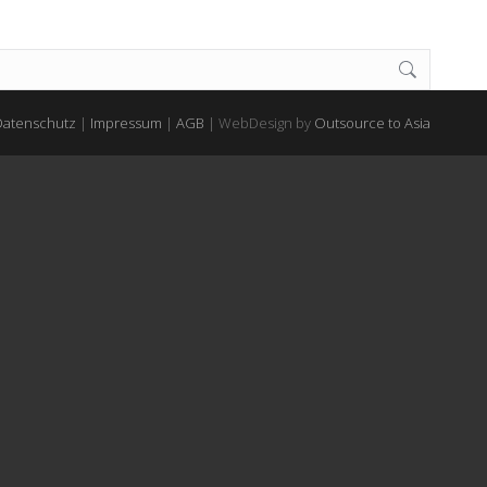
Datenschutz
|
Impressum
|
AGB
| WebDesign by
Outsource to Asia