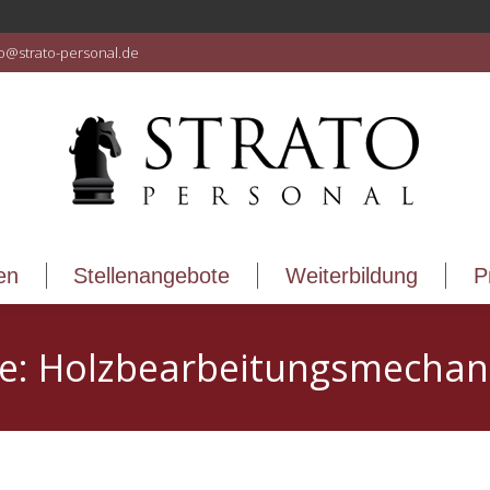
en
Stellenangebote
Weiterbildung
P
fo@strato-personal.de
en
Stellenangebote
Weiterbildung
P
ve:
Holzbearbeitungsmechani