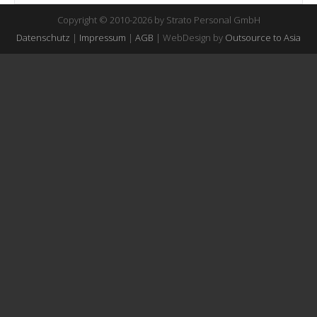
Copyright © 2010-2026 by Strato Personal GmbH
Datenschutz
|
Impressum
|
AGB
| WebDesign by
Outsource to Asia