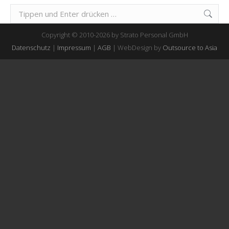
Suchen:
Copyright © 2010-2026 by Strato Personal GmbH
Datenschutz
|
Impressum
|
AGB
| WebDesign by
Outsource to Asia