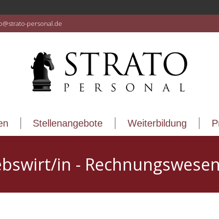
en
Stellenangebote
Weiterbildung
P
fo@strato-personal.de
en
Stellenangebote
Weiterbildung
P
ebswirt/in - Rechnungswesen 