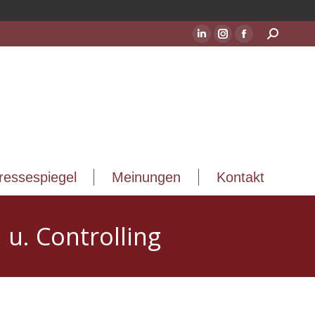
ressespiegel
Meinungen
Kontakt
Suchen:
LinkedIn
Instagram
Facebook
Seite
Seite
Seite
wird
wird
wird
in
in
in
einem
einem
einem
neuen
neuen
neuen
Fenster
Fenster
Fenster
geöffnet
geöffnet
geöffnet
ressespiegel
Meinungen
Kontakt
u. Controlling