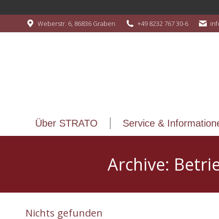
Über STRATO
Service & Information
Weberstr. 6, 86836 Graben
+49 8232 767 30-6
in
Über STRATO
Service & Information
Archive:
Betri
Nichts gefunden