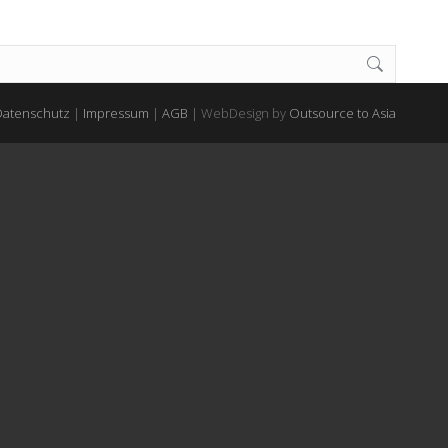
Datenschutz
|
Impressum
|
AGB
| WebDesign by
Outsource to Asia