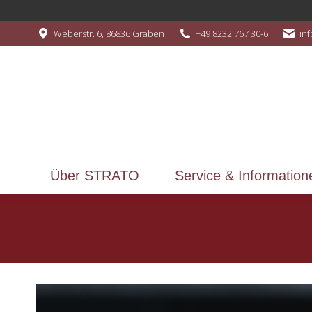
Über STRATO
Service & Information
Weberstr. 6, 86836 Graben
+49 8232 767 30-6
in
Über STRATO
Service & Information