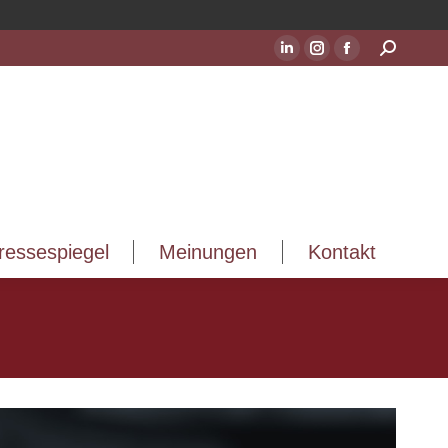
ressespiegel
Meinungen
Kontakt
Suchen:
LinkedIn
Instagram
Facebook
Seite
Seite
Seite
wird
wird
wird
in
in
in
einem
einem
einem
neuen
neuen
neuen
Fenster
Fenster
Fenster
geöffnet
geöffnet
geöffnet
ressespiegel
Meinungen
Kontakt