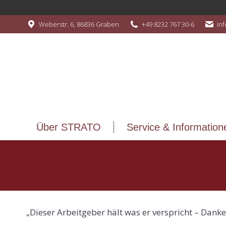
Über STRATO
Service & Information
Weberstr. 6, 86836 Graben
+49 8232 767 30-6
in
Über STRATO
Service & Information
„Dieser Arbeitgeber hält was er verspricht – Dank