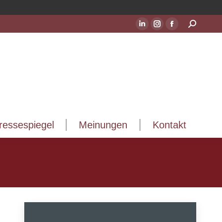
ressespiegel
Meinungen
Kontakt
Suchen:
LinkedIn
Instagram
Facebook
Seite
Seite
Seite
wird
wird
wird
in
in
in
einem
einem
einem
neuen
neuen
neuen
Fenster
Fenster
Fenster
geöffnet
geöffnet
geöffnet
ressespiegel
Meinungen
Kontakt