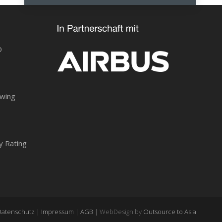
O
owing
y Rating
Datenschutz
|
Impressum
|
AGB
| WebDesign by
Outsource to Asia