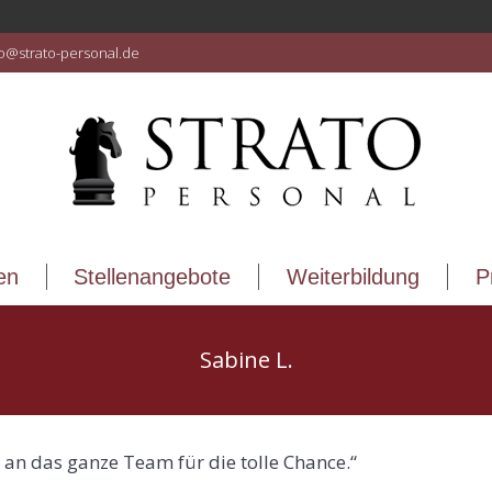
en
Stellenangebote
Weiterbildung
P
fo@strato-personal.de
en
Stellenangebote
Weiterbildung
P
Sabine L.
e an das ganze Team für die tolle Chance.“