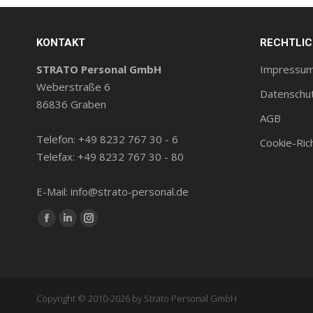
KONTAKT
RECHTLI
STRATO Personal GmbH
Impressu
Weberstraße 6
Datenschu
86836 Graben
AGB
Telefon: +49 8232 767 30 - 6
Cookie-Rich
Telefax: +49 8232 767 30 - 80
E-Mail: info@strato-personal.de
Finde uns auf:
Facebook
LinkedIn
Instagram
Seite
Seite
Seite
wird
wird
wird
in
in
in
Copyright © 2010-2026 by Strato Personal GmbH
einem
einem
einem