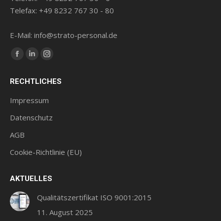
Telefax: +49 8232 767 30 - 80
E-Mail: info@strato-personal.de
Finde uns auf:
Facebook
LinkedIn
Instagram
Seite
Seite
Seite
RECHTLICHES
wird
wird
wird
in
in
in
Impressum
einem
einem
einem
Datenschutz
neuen
neuen
neuen
AGB
Fenster
Fenster
Fenster
geöffnet
geöffnet
geöffnet
Cookie-Richtlinie (EU)
AKTUELLES
Qualitätszertifikat ISO 9001:2015
11. August 2025