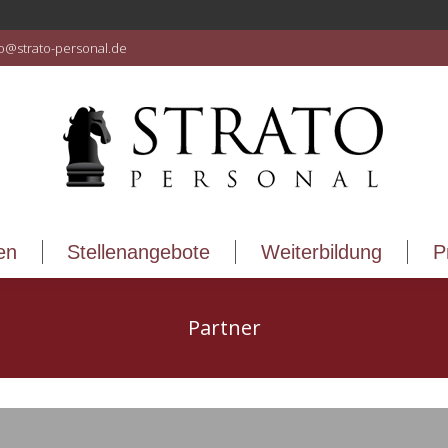
en
Stellenangebote
Weiterbildung
P
fo@strato-personal.de
en
Stellenangebote
Weiterbildung
P
Partner