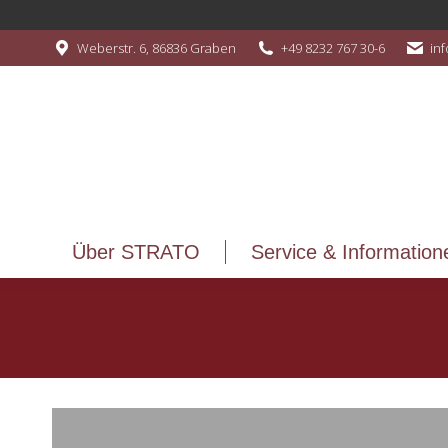
Über STRATO
Service & Information
Weberstr. 6, 86836 Graben
+49 8232 767 30-6
in
Über STRATO
Service & Information