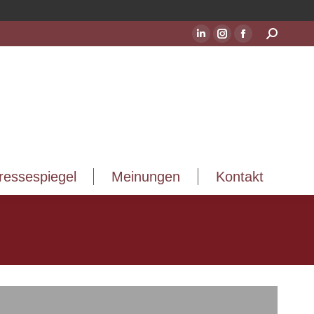
ressespiegel
Meinungen
Kontakt
Suchen:
LinkedIn
Instagram
Facebook
Seite
Seite
Seite
wird
wird
wird
in
in
in
einem
einem
einem
neuen
neuen
neuen
Fenster
Fenster
Fenster
geöffnet
geöffnet
geöffnet
ressespiegel
Meinungen
Kontakt