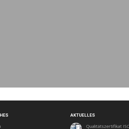
CHES
AKTUELLES
m
Qualitätszertifikat IS