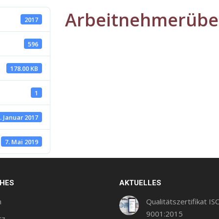
Arbeitnehmerübe
2017
596
178.00 KB
1
. Januar 2017
7. Mai 2019
CHES
AKTUELLES
m
Qualitätszertifikat IS
9001:2015
tz