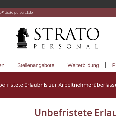
en
Stellenangebote
Weiterbildung
P
fo@strato-personal.de
en
Stellenangebote
Weiterbildung
P
efristete Erlaubnis zur Arbeitnehmerüberlas
Unbefristete Erla