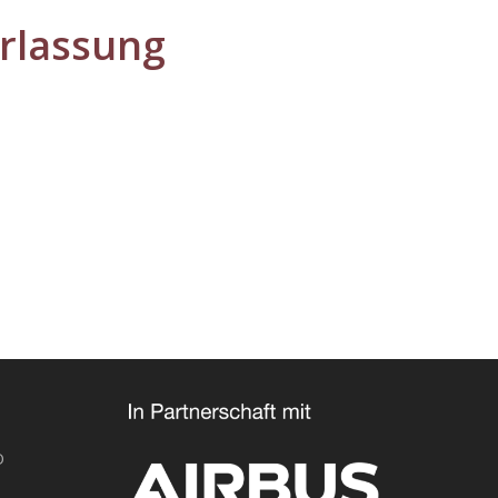
rlassung
O