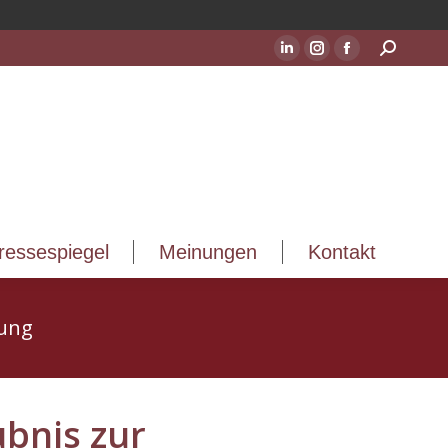
ressespiegel
Meinungen
Kontakt
Suchen:
LinkedIn
Instagram
Facebook
Seite
Seite
Seite
wird
wird
wird
in
in
in
einem
einem
einem
neuen
neuen
neuen
Fenster
Fenster
Fenster
geöffnet
geöffnet
geöffnet
ressespiegel
Meinungen
Kontakt
sung
ubnis zur