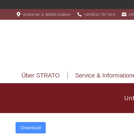
Über STRATO
Service & Information
Weberstr. 6, 86836 Graben
+49 8232 767 30-6
in
Über STRATO
Service & Information
Unb
Download