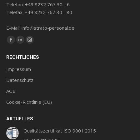
Telefon: +49 8232 767 30 - 6
Telefax: +49 8232 767 30 - 80
E-Mail: info@strato-personal.de
Finde uns auf:
Facebook
LinkedIn
Instagram
Seite
Seite
Seite
RECHTLICHES
wird
wird
wird
in
in
in
Impressum
einem
einem
einem
Datenschutz
neuen
neuen
neuen
AGB
Fenster
Fenster
Fenster
geöffnet
geöffnet
geöffnet
Cookie-Richtlinie (EU)
AKTUELLES
Qualitätszertifikat ISO 9001:2015