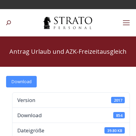
Suchen:
Antrag Urlaub und AZK-Freizeitausgleich
Download
Version
2017
Download
854
Dateigröße
39.80 KB