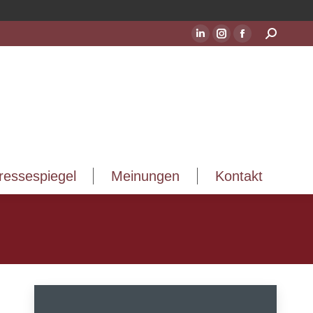
ressespiegel
Meinungen
Kontakt
Suchen:
LinkedIn
Instagram
Facebook
Seite
Seite
Seite
wird
wird
wird
in
in
in
einem
einem
einem
neuen
neuen
neuen
Fenster
Fenster
Fenster
geöffnet
geöffnet
geöffnet
ressespiegel
Meinungen
Kontakt