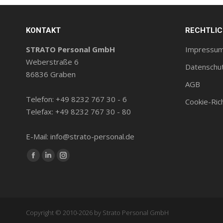
KONTAKT
RECHTLI
STRATO Personal GmbH
Impressu
Weberstraße 6
Datenschu
86836 Graben
AGB
Telefon: +49 8232 767 30 - 6
Cookie-Rich
Telefax: +49 8232 767 30 - 80
E-Mail: info@strato-personal.de
Finde uns auf:
Facebook
LinkedIn
Instagram
Seite
Seite
Seite
wird
wird
wird
in
in
in
Copyright © 2010-2026 by Strato Personal GmbH
einem
einem
einem