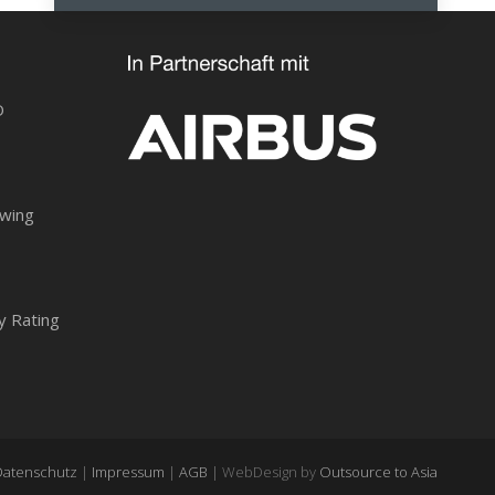
O
owing
y Rating
Datenschutz
|
Impressum
|
AGB
| WebDesign by
Outsource to Asia