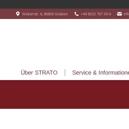
Über STRATO
Service & Information
Weberstr. 6, 86836 Graben
+49 8232 767 30-6
in
Über STRATO
Service & Information