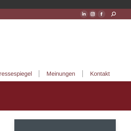
ressespiegel
Meinungen
Kontakt
Suchen:
LinkedIn
Instagram
Facebook
Seite
Seite
Seite
wird
wird
wird
in
in
in
einem
einem
einem
neuen
neuen
neuen
Fenster
Fenster
Fenster
geöffnet
geöffnet
geöffnet
ressespiegel
Meinungen
Kontakt