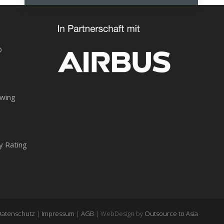
O
owing
y Rating
Datenschutz
|
Impressum
|
AGB
| WebDesign by
Outsource to Asia