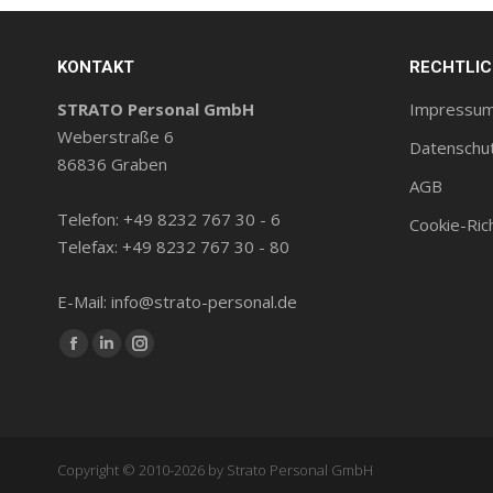
KONTAKT
RECHTLI
STRATO Personal GmbH
Impressu
Weberstraße 6
Datenschu
86836 Graben
AGB
Telefon: +49 8232 767 30 - 6
Cookie-Rich
Telefax: +49 8232 767 30 - 80
E-Mail: info@strato-personal.de
Finde uns auf:
Facebook
LinkedIn
Instagram
Seite
Seite
Seite
wird
wird
wird
in
in
in
Copyright © 2010-2026 by Strato Personal GmbH
einem
einem
einem