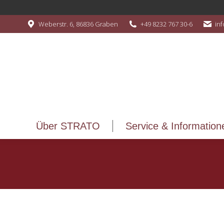
Über STRATO
Service & Information
Weberstr. 6, 86836 Graben
+49 8232 767 30-6
in
Über STRATO
Service & Information