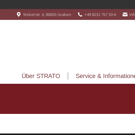
Über STRATO
Service & Information
Weberstr. 6, 86836 Graben
+49 8232 767 30-6
in
Über STRATO
Service & Information