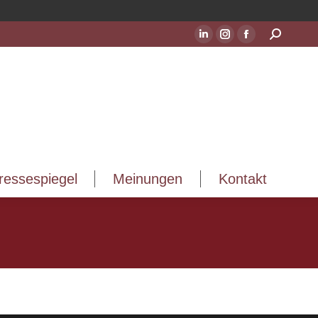
ressespiegel
Meinungen
Kontakt
Suchen:
LinkedIn
Instagram
Facebook
Seite
Seite
Seite
wird
wird
wird
in
in
in
einem
einem
einem
neuen
neuen
neuen
Fenster
Fenster
Fenster
geöffnet
geöffnet
geöffnet
ressespiegel
Meinungen
Kontakt