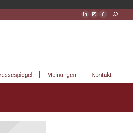
ressespiegel
Meinungen
Kontakt
Suchen:
LinkedIn
Instagram
Facebook
Seite
Seite
Seite
wird
wird
wird
in
in
in
einem
einem
einem
neuen
neuen
neuen
Fenster
Fenster
Fenster
geöffnet
geöffnet
geöffnet
ressespiegel
Meinungen
Kontakt