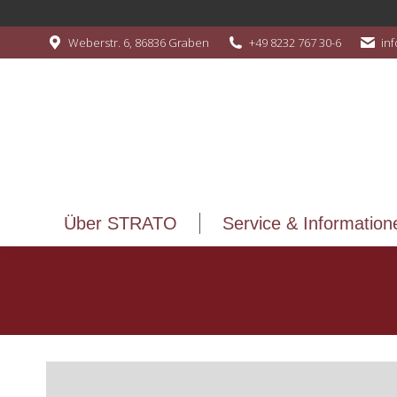
Über STRATO
Service & Information
Weberstr. 6, 86836 Graben
+49 8232 767 30-6
in
Über STRATO
Service & Information